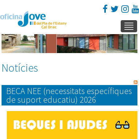
Notícies
BECA NEE (necessitats específiques
de suport educatiu) 2026