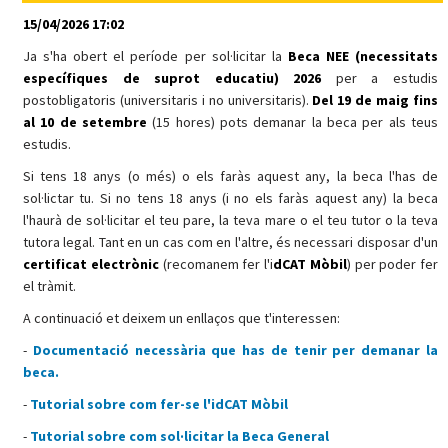
15/04/2026 17:02
Ja s'ha obert el període per sol·licitar la
Beca NEE (necessitats
específiques de suprot educatiu) 2026
per a estudis
postobligatoris (universitaris i no universitaris).
Del 19 de maig fins
al 10 de setembre
(15 hores) pots demanar la beca per als teus
estudis.
Si tens 18 anys (o més) o els faràs aquest any, la beca l'has de
sol·lictar tu. Si no tens 18 anys (i no els faràs aquest any) la beca
l'haurà de sol·licitar el teu pare, la teva mare o el teu tutor o la teva
tutora legal. Tant en un cas com en l'altre, és necessari disposar d'un
certificat electrònic
(recomanem fer l'i
dCAT Mòbil
) per poder fer
el tràmit.
A continuació et deixem un enllaços que t'interessen:
-
Documentació necessària que has de tenir per demanar la
beca.
-
Tutorial sobre com fer-se l'idCAT Mòbil
-
Tutorial sobre com sol·licitar la Beca General